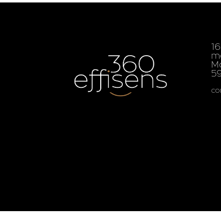
16
m
Ma
5
co