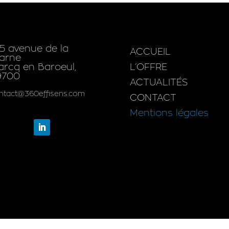
5 avenue de la
ACCUEIL
arne
rcq en Baroeul,
L’OFFRE
9700
ACTUALITÉS
ntact@360effisens.com
CONTACT
Mentions légales