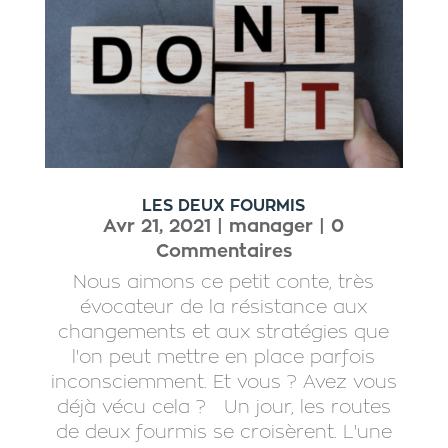
LES DEUX FOURMIS
Avr 21, 2021
|
manager
| 0
Commentaires
Nous aimons ce petit conte, très
évocateur de la résistance aux
changements et aux stratégies que
l'on peut mettre en place parfois
inconsciemment. Et vous ? Avez vous
déjà vécu cela ? Un jour, les routes
de deux fourmis se croisèrent. L'une