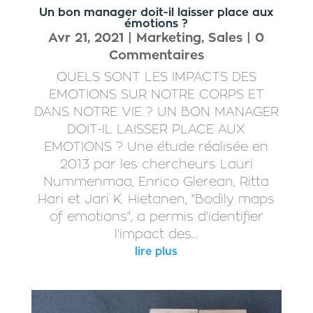
Un bon manager doit-il laisser place aux
émotions ?
Avr 21, 2021
|
Marketing
,
Sales
| 0
Commentaires
QUELS SONT LES IMPACTS DES
EMOTIONS SUR NOTRE CORPS ET
DANS NOTRE VIE ? UN BON MANAGER
DOIT-IL LAISSER PLACE AUX
EMOTIONS ? Une étude réalisée en
2013 par les chercheurs Lauri
Nummenmaa, Enrico Glerean, Ritta
Hari et Jari K. Hietanen, "Bodily maps
of emotions", a permis d'identifier
l'impact des...
lire plus