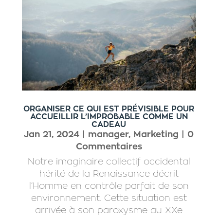
ORGANISER CE QUI EST PRÉVISIBLE POUR
ACCUEILLIR L’IMPROBABLE COMME UN
CADEAU
Jan 21, 2024
|
manager
,
Marketing
| 0
Commentaires
Notre imaginaire collectif occidental
hérité de la Renaissance décrit
l’Homme en contrôle parfait de son
environnement. Cette situation est
arrivée à son paroxysme au XXe