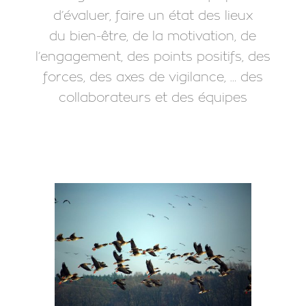
d’évaluer, faire un état des lieux
du bien-être, de la motivation, de
l’engagement, des points positifs, des
forces, des axes de vigilance, … des
collaborateurs et des équipes