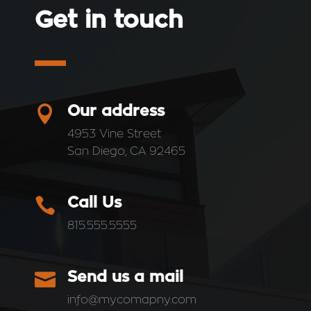
Get in touch

Our address
4953 Vine Street
San Diego, CA 92465

Call Us
815.555.5555

Send us a mail
info@mycomapny.com