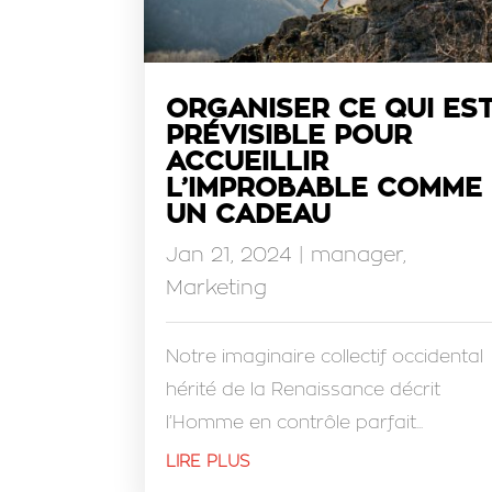
ORGANISER CE QUI ES
PRÉVISIBLE POUR
ACCUEILLIR
L’IMPROBABLE COMME
UN CADEAU
Jan 21, 2024
|
manager
,
Marketing
Notre imaginaire collectif occidental
hérité de la Renaissance décrit
l’Homme en contrôle parfait...
LIRE PLUS