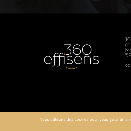
16
m
Ma
5
co
Nous utilisons des cookies pour vous garantir la m