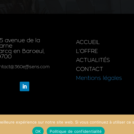
5 avenue de la
ACCUEIL
arne
rcq en Baroeul,
L’OFFRE
9700
ACTUALITÉS
ntact@360effisens.com
CONTACT
Mentions légales
eilleure expérience sur notre site web. Si vous continuez à utiliser ce
OK
Politique de confidentialité