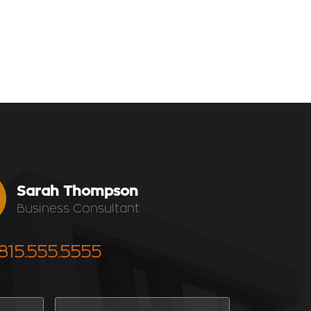
Sarah Thompson
Business Consultant
815.555.5555