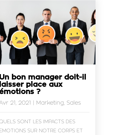
Un bon manager doit-il
laisser place aux
émotions ?
Avr 21, 2021
|
Marketing
,
Sales
QUELS SONT LES IMPACTS DES
EMOTIONS SUR NOTRE CORPS ET