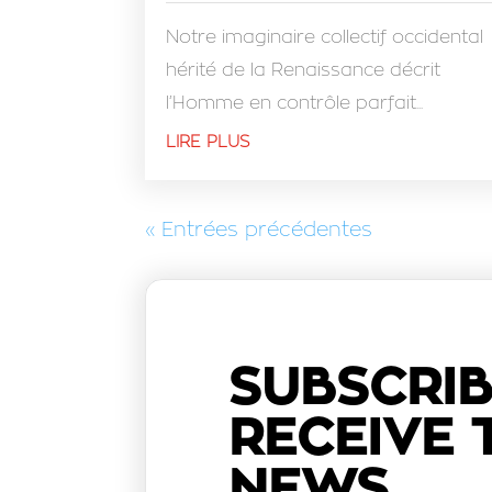
Notre imaginaire collectif occidental
hérité de la Renaissance décrit
l’Homme en contrôle parfait...
LIRE PLUS
« Entrées précédentes
SUBSCRIB
RECEIVE 
NEWS