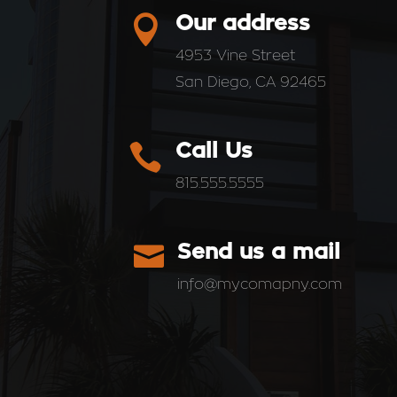

Our address
4953 Vine Street
San Diego, CA 92465

Call Us
815.555.5555

Send us a mail
info@mycomapny.com