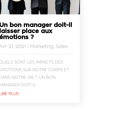
Un bon manager doit-il
laisser place aux
émotions ?
Avr 21, 2021
|
Marketing
,
Sales
QUELS SONT LES IMPACTS DES
EMOTIONS SUR NOTRE CORPS ET
DANS NOTRE VIE ? UN BON
MANAGER DOIT-IL...
LIRE PLUS